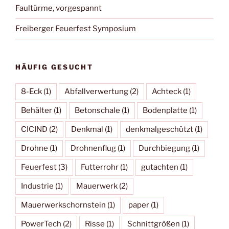
Faultürme, vorgespannt
Freiberger Feuerfest Symposium
HÄUFIG GESUCHT
8-Eck
(1)
Abfallverwertung
(2)
Achteck
(1)
Behälter
(1)
Betonschale
(1)
Bodenplatte
(1)
CICIND
(2)
Denkmal
(1)
denkmalgeschützt
(1)
Drohne
(1)
Drohnenflug
(1)
Durchbiegung
(1)
Feuerfest
(3)
Futterrohr
(1)
gutachten
(1)
Industrie
(1)
Mauerwerk
(2)
Mauerwerkschornstein
(1)
paper
(1)
PowerTech
(2)
Risse
(1)
Schnittgrößen
(1)