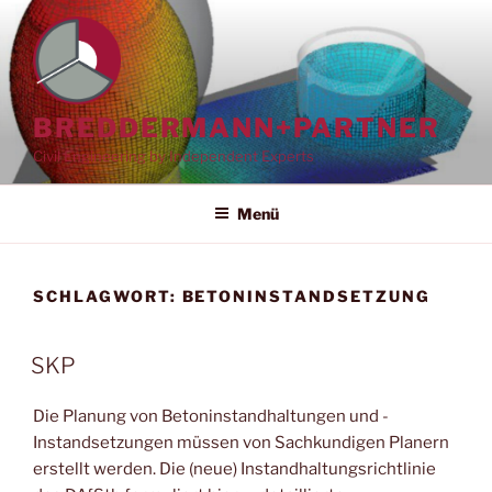
Zum
Inhalt
springen
BREDDERMANN+PARTNER
Civil Engineering by Independent Experts
Menü
SCHLAGWORT:
BETONINSTANDSETZUNG
SKP
Die Planung von Betoninstandhaltungen und -
Instandsetzungen müssen von Sachkundigen Planern
erstellt werden. Die (neue) Instandhaltungsrichtlinie