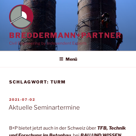
Zum
Inhalt
springen
BREDDERMANN+PARTNER
Civil Engineering by Independent Experts
Menü
SCHLAGWORT:
TURM
VERÖFFENTLICHT
2021-07-02
AM
Aktuelle Seminartermine
B+P bietet jetzt auch in der Schweiz über
TFB, Technik
und Forschung im Betonbau
, bei
BAU UND WISSEN