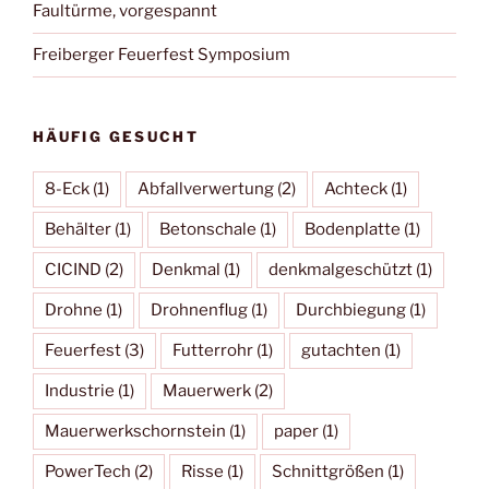
Faultürme, vorgespannt
Freiberger Feuerfest Symposium
HÄUFIG GESUCHT
8-Eck
(1)
Abfallverwertung
(2)
Achteck
(1)
Behälter
(1)
Betonschale
(1)
Bodenplatte
(1)
CICIND
(2)
Denkmal
(1)
denkmalgeschützt
(1)
Drohne
(1)
Drohnenflug
(1)
Durchbiegung
(1)
Feuerfest
(3)
Futterrohr
(1)
gutachten
(1)
Industrie
(1)
Mauerwerk
(2)
Mauerwerkschornstein
(1)
paper
(1)
PowerTech
(2)
Risse
(1)
Schnittgrößen
(1)