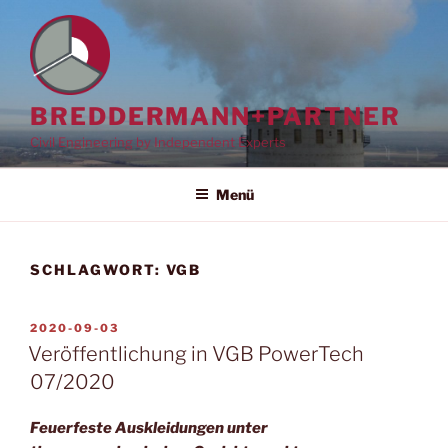
Zum
Inhalt
springen
BREDDERMANN+PARTNER
Civil Engineering by Independent Experts
Menü
SCHLAGWORT:
VGB
VERÖFFENTLICHT
2020-09-03
AM
Veröffentlichung in VGB PowerTech
07/2020
Feuerfeste Auskleidungen unter