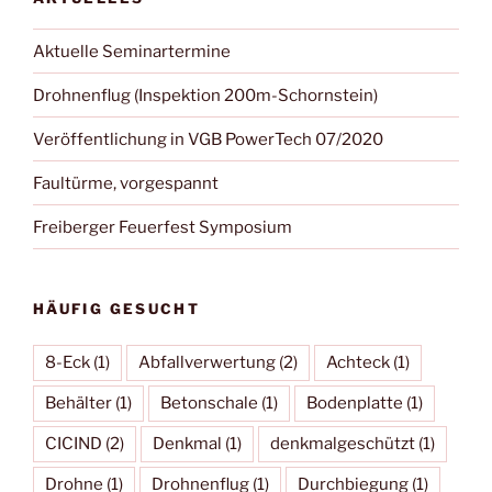
Aktuelle Seminartermine
Drohnenflug (Inspektion 200m-Schornstein)
Veröffentlichung in VGB PowerTech 07/2020
Faultürme, vorgespannt
Freiberger Feuerfest Symposium
HÄUFIG GESUCHT
8-Eck
(1)
Abfallverwertung
(2)
Achteck
(1)
Behälter
(1)
Betonschale
(1)
Bodenplatte
(1)
CICIND
(2)
Denkmal
(1)
denkmalgeschützt
(1)
Drohne
(1)
Drohnenflug
(1)
Durchbiegung
(1)