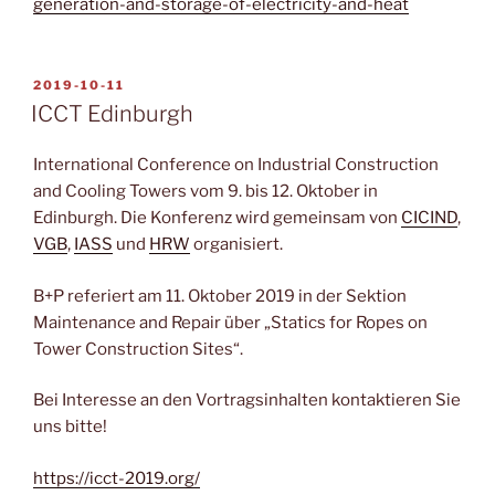
generation-and-storage-of-electricity-and-heat
VERÖFFENTLICHT
2019-10-11
AM
ICCT Edinburgh
International Conference on Industrial Construction
and Cooling Towers vom 9. bis 12. Oktober in
Edinburgh. Die Konferenz wird gemeinsam von
CICIND
,
VGB
,
IASS
und
HRW
organisiert.
B+P referiert am 11. Oktober 2019 in der Sektion
Maintenance and Repair über „Statics for Ropes on
Tower Construction Sites“.
Bei Interesse an den Vortragsinhalten kontaktieren Sie
uns bitte!
https://icct-2019.org/