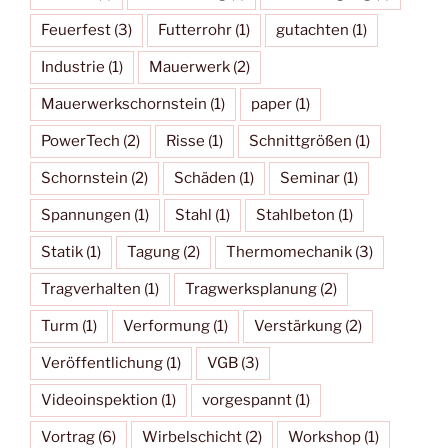
Feuerfest
(3)
Futterrohr
(1)
gutachten
(1)
Industrie
(1)
Mauerwerk
(2)
Mauerwerkschornstein
(1)
paper
(1)
PowerTech
(2)
Risse
(1)
Schnittgrößen
(1)
Schornstein
(2)
Schäden
(1)
Seminar
(1)
Spannungen
(1)
Stahl
(1)
Stahlbeton
(1)
Statik
(1)
Tagung
(2)
Thermomechanik
(3)
Tragverhalten
(1)
Tragwerksplanung
(2)
Turm
(1)
Verformung
(1)
Verstärkung
(2)
Veröffentlichung
(1)
VGB
(3)
Videoinspektion
(1)
vorgespannt
(1)
Vortrag
(6)
Wirbelschicht
(2)
Workshop
(1)