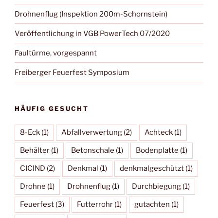
Drohnenflug (Inspektion 200m-Schornstein)
Veröffentlichung in VGB PowerTech 07/2020
Faultürme, vorgespannt
Freiberger Feuerfest Symposium
HÄUFIG GESUCHT
8-Eck
(1)
Abfallverwertung
(2)
Achteck
(1)
Behälter
(1)
Betonschale
(1)
Bodenplatte
(1)
CICIND
(2)
Denkmal
(1)
denkmalgeschützt
(1)
Drohne
(1)
Drohnenflug
(1)
Durchbiegung
(1)
Feuerfest
(3)
Futterrohr
(1)
gutachten
(1)