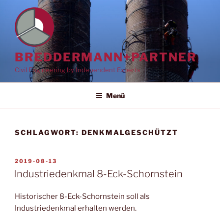
Zum
Inhalt
springen
BREDDERMANN+PARTNER
Civil Engineering by Independent Experts
Menü
SCHLAGWORT:
DENKMALGESCHÜTZT
VERÖFFENTLICHT
2019-08-13
AM
Industriedenkmal 8-Eck-Schornstein
Historischer 8-Eck-Schornstein soll als
Industriedenkmal erhalten werden.