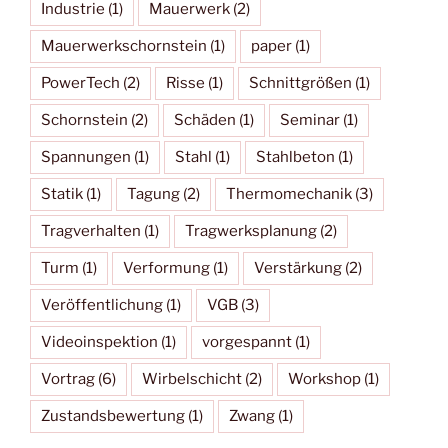
Industrie
(1)
Mauerwerk
(2)
Mauerwerkschornstein
(1)
paper
(1)
PowerTech
(2)
Risse
(1)
Schnittgrößen
(1)
Schornstein
(2)
Schäden
(1)
Seminar
(1)
Spannungen
(1)
Stahl
(1)
Stahlbeton
(1)
Statik
(1)
Tagung
(2)
Thermomechanik
(3)
Tragverhalten
(1)
Tragwerksplanung
(2)
Turm
(1)
Verformung
(1)
Verstärkung
(2)
Veröffentlichung
(1)
VGB
(3)
Videoinspektion
(1)
vorgespannt
(1)
Vortrag
(6)
Wirbelschicht
(2)
Workshop
(1)
Zustandsbewertung
(1)
Zwang
(1)