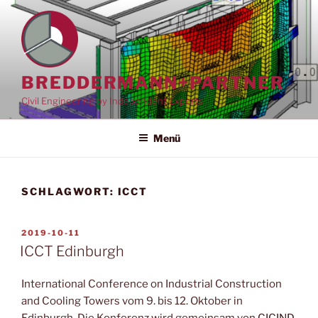
Zum
Inhalt
springen
BREDDERMANN+PARTNER
Civil Engineering by Independent Experts
Menü
SCHLAGWORT:
ICCT
VERÖFFENTLICHT
2019-10-11
AM
ICCT Edinburgh
International Conference on Industrial Construction
and Cooling Towers vom 9. bis 12. Oktober in
Edinburgh. Die Konferenz wird gemeinsam von
CICIND
,