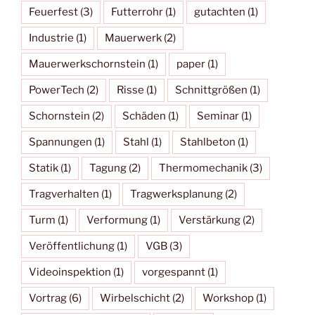
Feuerfest
(3)
Futterrohr
(1)
gutachten
(1)
Industrie
(1)
Mauerwerk
(2)
Mauerwerkschornstein
(1)
paper
(1)
PowerTech
(2)
Risse
(1)
Schnittgrößen
(1)
Schornstein
(2)
Schäden
(1)
Seminar
(1)
Spannungen
(1)
Stahl
(1)
Stahlbeton
(1)
Statik
(1)
Tagung
(2)
Thermomechanik
(3)
Tragverhalten
(1)
Tragwerksplanung
(2)
Turm
(1)
Verformung
(1)
Verstärkung
(2)
Veröffentlichung
(1)
VGB
(3)
Videoinspektion
(1)
vorgespannt
(1)
Vortrag
(6)
Wirbelschicht
(2)
Workshop
(1)