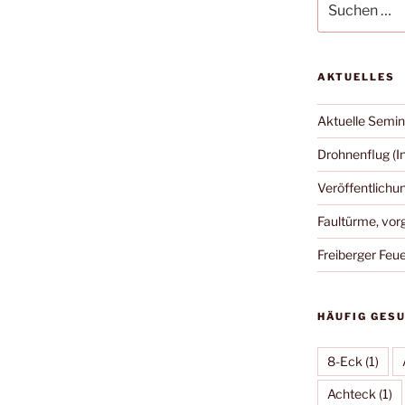
nach:
AKTUELLES
Aktuelle Semin
Drohnenflug (I
Veröffentlich
Faultürme, vor
Freiberger Feu
HÄUFIG GES
8-Eck
(1)
Achteck
(1)