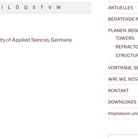
I
L
Ö
Q
S
T
V
W
AKTUELLES
BERATENDE I
PLANEN. BE
TOWERS
ty of Applied Siences, Germany
REFRACTO
STRUCTU
VORTRÄGE. S
WIR. WE. NO
KONTAKT
DOWNLOADS
Impressum und
Suchen