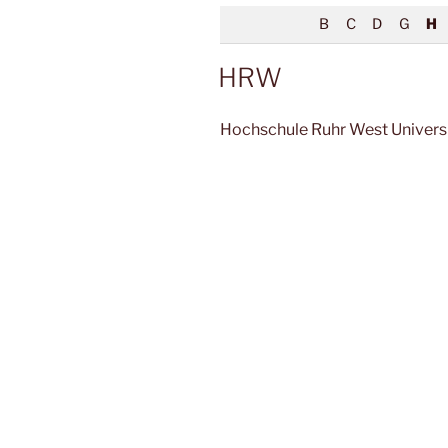
B
C
D
G
H
HRW
Hochschule Ruhr West Universi