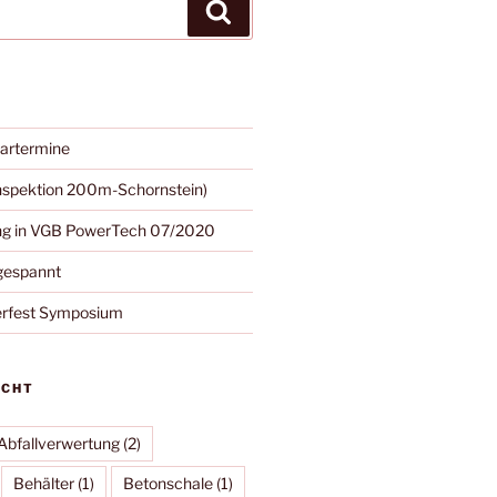
Suchen
artermine
nspektion 200m-Schornstein)
ung in VGB PowerTech 07/2020
gespannt
erfest Symposium
UCHT
Abfallverwertung
(2)
Behälter
(1)
Betonschale
(1)