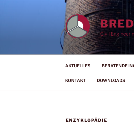
Zum
Inhalt
springen
BRE
Civil Engineer
AKTUELLES
BERATENDE IN
KONTAKT
DOWNLOADS
ENZYKLOPÄDIE