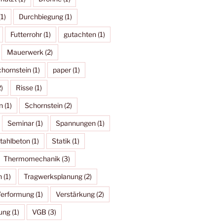
1)
Durchbiegung
(1)
Futterrohr
(1)
gutachten
(1)
Mauerwerk
(2)
hornstein
(1)
paper
(1)
)
Risse
(1)
n
(1)
Schornstein
(2)
Seminar
(1)
Spannungen
(1)
tahlbeton
(1)
Statik
(1)
Thermomechanik
(3)
n
(1)
Tragwerksplanung
(2)
erformung
(1)
Verstärkung
(2)
hung
(1)
VGB
(3)