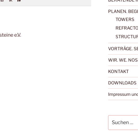
Ia
Ik
Iv
PLANEN. BE
TOWERS
REFRACTO
teine e.V.
STRUCTU
VORTRÄGE. S
WIR. WE. NO
KONTAKT
DOWNLOADS
Impressum und
Suchen
nach: