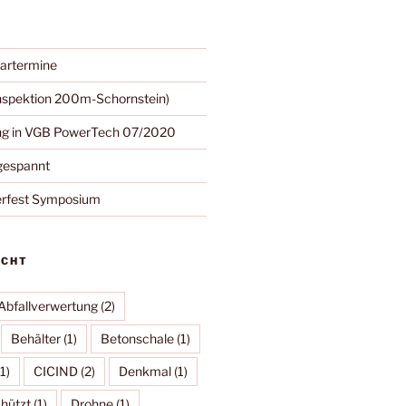
artermine
nspektion 200m-Schornstein)
ung in VGB PowerTech 07/2020
gespannt
erfest Symposium
UCHT
Abfallverwertung
(2)
Behälter
(1)
Betonschale
(1)
1)
CICIND
(2)
Denkmal
(1)
hützt
(1)
Drohne
(1)