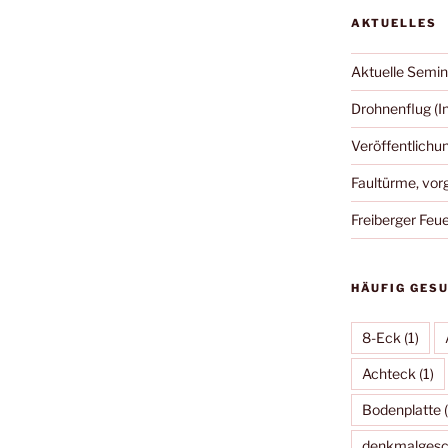
AKTUELLES
Aktuelle Semin
Drohnenflug (I
Veröffentlich
Faultürme, vor
Freiberger Feu
HÄUFIG GES
8-Eck
(1)
Achteck
(1)
Bodenplatte
(
denkmalgesc