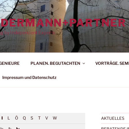
DDERMANN+PARTNER
ing by Independent Experts
GENIEURE
PLANEN. BEGUTACHTEN
VORTRÄGE. SEM
Impressum und Datenschutz
I
L
Ö
Q
S
T
V
W
AKTUELLES
BERATENDE I