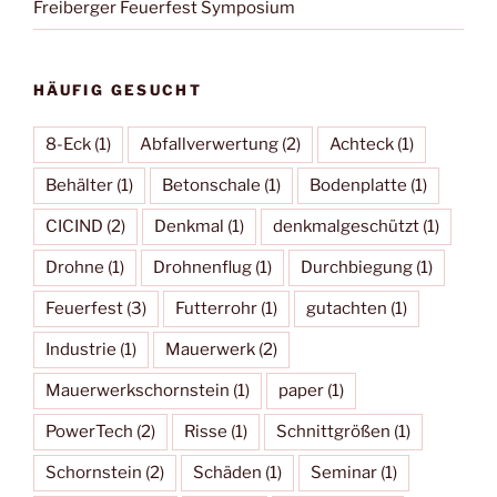
Freiberger Feuerfest Symposium
HÄUFIG GESUCHT
8-Eck
(1)
Abfallverwertung
(2)
Achteck
(1)
Behälter
(1)
Betonschale
(1)
Bodenplatte
(1)
CICIND
(2)
Denkmal
(1)
denkmalgeschützt
(1)
Drohne
(1)
Drohnenflug
(1)
Durchbiegung
(1)
Feuerfest
(3)
Futterrohr
(1)
gutachten
(1)
Industrie
(1)
Mauerwerk
(2)
Mauerwerkschornstein
(1)
paper
(1)
PowerTech
(2)
Risse
(1)
Schnittgrößen
(1)
Schornstein
(2)
Schäden
(1)
Seminar
(1)