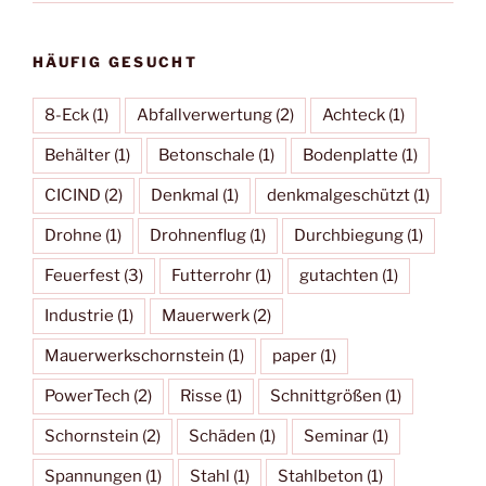
HÄUFIG GESUCHT
8-Eck
(1)
Abfallverwertung
(2)
Achteck
(1)
Behälter
(1)
Betonschale
(1)
Bodenplatte
(1)
CICIND
(2)
Denkmal
(1)
denkmalgeschützt
(1)
Drohne
(1)
Drohnenflug
(1)
Durchbiegung
(1)
Feuerfest
(3)
Futterrohr
(1)
gutachten
(1)
Industrie
(1)
Mauerwerk
(2)
Mauerwerkschornstein
(1)
paper
(1)
PowerTech
(2)
Risse
(1)
Schnittgrößen
(1)
Schornstein
(2)
Schäden
(1)
Seminar
(1)
Spannungen
(1)
Stahl
(1)
Stahlbeton
(1)